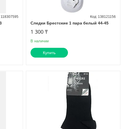
118307595
138121156
3
Следки Брестские 1 пара белый 44-45
1 300 ₸
В наличии
Купить