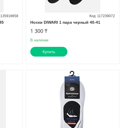
135918658
117239072
45
Носки DIWARI 1 пара черный 40-41
1 300 ₸
В наличии
Купить