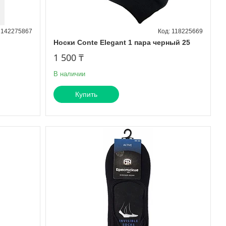
142275867
118225669
Носки Conte Elegant 1 пара черный 25
1 500 ₸
В наличии
Купить