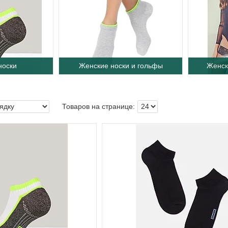
носки
Женские носки и гольфы
Женск