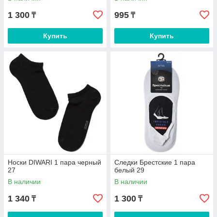
1 300
995
₸
₸
Купить
Купить
Носки DIWARI 1 пара черный
Следки Брестские 1 пара
27
белый 29
В наличии
В наличии
1 340
1 300
₸
₸