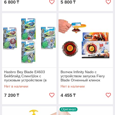
6 800
5 800
₸
₸
Hasbro Bey Blade E4603
Волчок Infinity Nado с
Бейблэйд СлингШок с
устройством запуска Fiery
пусковым устройством (в
Blade Огненный клинок
ассортименте)
Нет в наличии
Нет в наличии
7 200
4 455
₸
₸
Оригинал