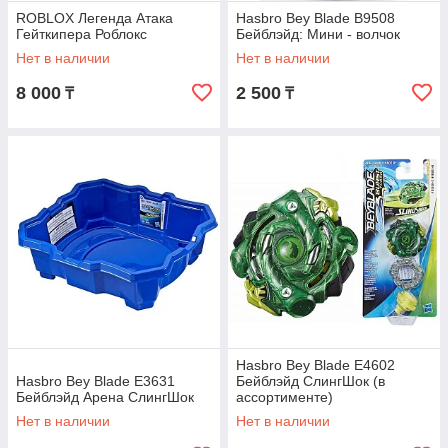
ROBLOX Легенда Атака
Hasbro Bey Blade B9508
Гейткипера Роблокс
Бейблэйд: Мини - волчок
Нет в наличии
Нет в наличии
8 000
2 500
₸
₸
Hasbro Bey Blade E4602
Hasbro Bey Blade E3631
Бейблэйд СлингШок (в
Бейблэйд Арена СлингШок
ассортименте)
Нет в наличии
Нет в наличии