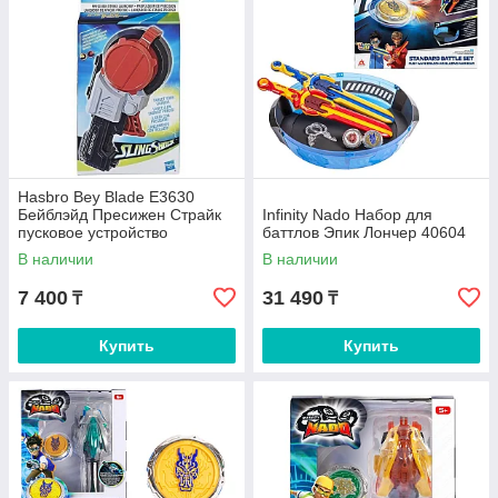
Hasbro Bey Blade E3630
Бейблэйд Пресижен Страйк
Infinity Nado Набор для
пусковое устройство
баттлов Эпик Лончер 40604
В наличии
В наличии
7 400
31 490
₸
₸
Купить
Купить