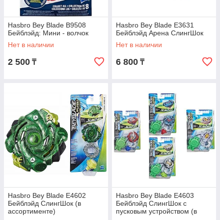
Hasbro Bey Blade B9508
Hasbro Bey Blade E3631
Бейблэйд: Мини - волчок
Бейблэйд Арена СлингШок
Нет в наличии
Нет в наличии
2 500
6 800
₸
₸
Hasbro Bey Blade E4602
Hasbro Bey Blade E4603
Бейблэйд СлингШок (в
Бейблэйд СлингШок с
ассортименте)
пусковым устройством (в
ассортименте)