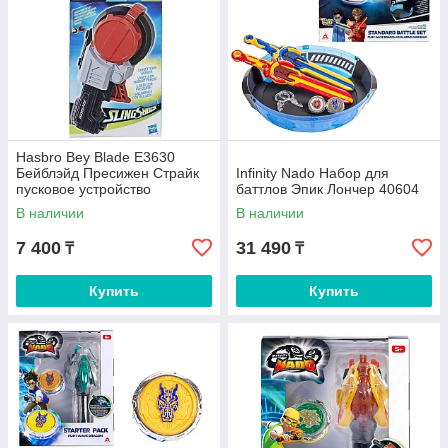
Hasbro Bey Blade E3630
Бейблэйд Пресижен Страйк
Infinity Nado Набор для
пусковое устройство
баттлов Эпик Лончер 40604
В наличии
В наличии
7 400
31 490
₸
₸
Купить
Купить