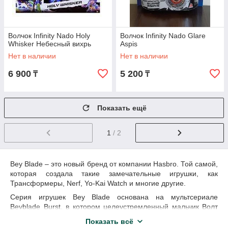
Волчок Infinity Nado Holy
Волчок Infinity Nado Glare
Whisker Небесный вихрь
Aspis
Нет в наличии
Нет в наличии
6 900
5 200
₸
₸
Показать ещё
1
/ 2
Bey Blade – это новый бренд от компании Hasbro. Той самой,
которая создала такие замечательные игрушки, как
Трансформеры, Nerf, Yo-Kai Watch и многие другие.
Серия игрушек Bey Blade основана на мультсериале
Beyblade Burst, в котором целеустремленный мальчик Волт
Аои мечтает победить на соревнованиях по игре Beyblade.
Показать всё
По правилам этой игры каждый участник собирает из трёх