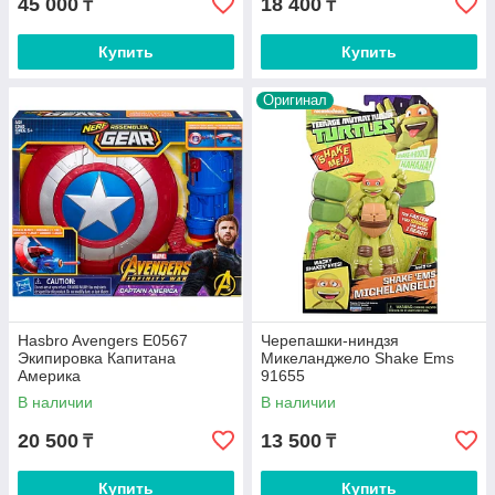
45 000
18 400
₸
₸
Купить
Купить
Оригинал
Hasbro Avengers E0567
Черепашки-ниндзя
Экипировка Капитана
Микеланджело Shake Ems
Америка
91655
В наличии
В наличии
20 500
13 500
₸
₸
Купить
Купить