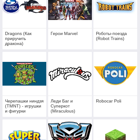
Dragons (Как
Герои Marvel
Роботы-поезда
приручить
(Robot Trains)
дракона)
Черепашки ниндзя
Леди Баг и
Robocar Poli
(TMNT) - игрушки
Суперкот
и фигурки
(Miraculous)