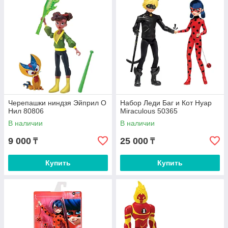
Черепашки ниндзя Эйприл О
Набор Леди Баг и Кот Нуар
Нил 80806
Miraculous 50365
В наличии
В наличии
9 000
25 000
₸
₸
Купить
Купить