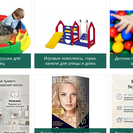
грушки для
Игровые комплексы, горки,
Детские 
иц
качели для улицы и дома
Краска и оттеночные средства
Кремы, м