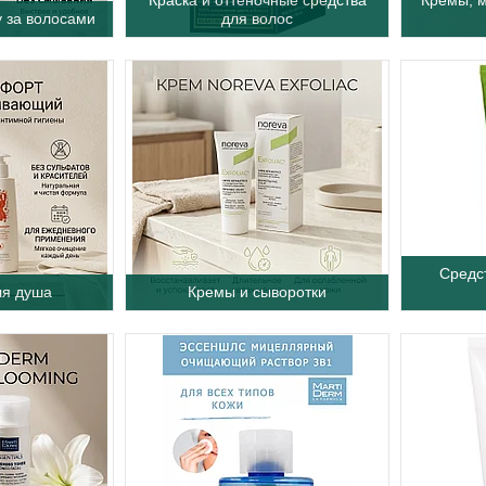
у за волосами
для волос
Средс
ля душа
Кремы и сыворотки