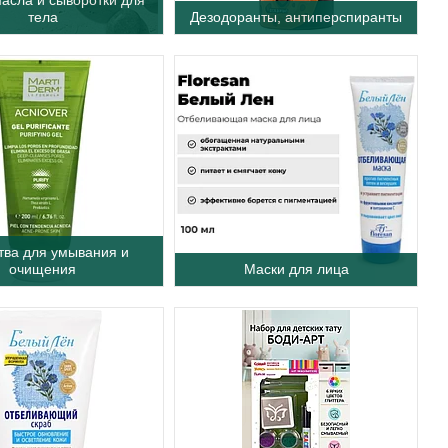
тела
Дезодоранты, антиперспиранты
тва для умывания и
очищения
Маски для лица