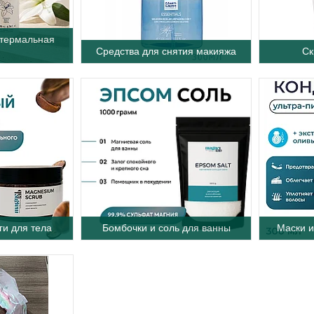
 термальная
Средства для снятия макияжа
Ск
ги для тела
Бомбочки и соль для ванны
Маски и