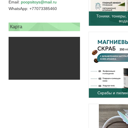
poopsitoys@mail.ru
+77073385460
Тоники, тонеры,
вода
Карта
Скрабы и пилин