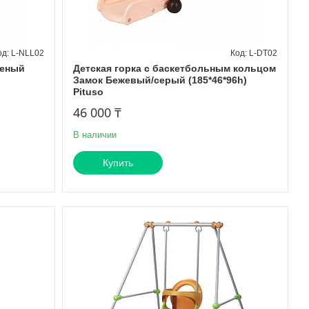
L-NLL02
L-DT02
леный
Детская горка с баскетбольным кольцом
Замок Бежевый/серый (185*46*96h)
Pituso
46 000 ₸
В наличии
Купить