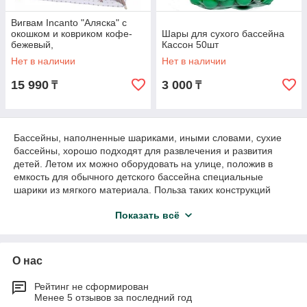
Вигвам Incanto "Аляска" с
окошком и ковриком кофе-
Шары для сухого бассейна
бежевый,
Кассон 50шт
Нет в наличии
Нет в наличии
15 990
3 000
₸
₸
Бассейны, наполненные шариками, иными словами,
сухие
бассейны
, хорошо подходят для развлечения и развития
детей. Летом их можно оборудовать на улице, положив в
емкость для обычного детского бассейна специальные
шарики из мягкого материала. Польза таких конструкций
очень велика. С одной стороны, такие места для игр и
Показать всё
отдыха позволяют улучшить сердечно-сосудистую
деятельность малышей, расслабить их нервную систему. С
другой стороны, они полезны и для органов дыхания, а еще
улучшают опорно-двигательный аппарат. Рекомендовать
О нас
такие бассейны можно всем, но в особенности их следует
рассмотреть, если у ваших детей нарушения осанки,
Рейтинг не сформирован
проблемы с позвоночником, остеохондроз, недуги нервной
Менее 5 отзывов за последний год