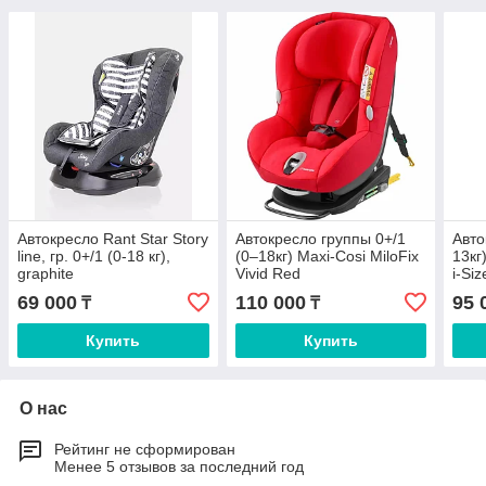
Автокресло Rant Star Story
Автокресло группы 0+/1
Авто
line, гр. 0+/1 (0-18 кг),
(0–18кг) Maxi-Cosi MiloFix
13кг
graphite
Vivid Red
i-Si
69 000
110 000
95 
₸
₸
Купить
Купить
О нас
Рейтинг не сформирован
Менее 5 отзывов за последний год