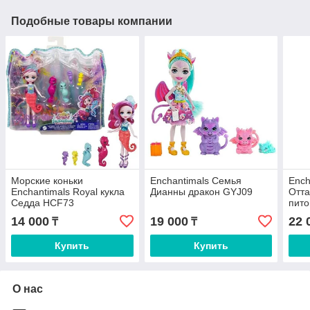
Подобные товары компании
Морские коньки
Enchantimals Семья
Ench
Enchantimals Royal кукла
Дианны дракон GYJ09
Отта
Седда HCF73
пито
сер
14 000
19 000
22 
₸
₸
Купить
Купить
О нас