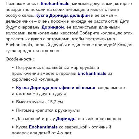
Познакомьтесь с
Enchantimals
, милыми девушками, которые
невероятно похожи на своих питомцев и имеют с ними
особую связь.
Кукла Доринда дельфин
и ее семья –
дельфинчики – очень похожи и никогда не расстаются! Дети
будут очарованы
Дориндой
, ее волнистыми длинными
волосами, великолепным хвостом! Соберите коллекцию этих
прелестных кукол с питомцами, чтобы построить мир
Enchantimals, полный дружбы и единства с природой! Каждая
кукла продается отдельно.
Особенности:
Погрузитесь в волшебный мир дружбы и
приключений вместе с героями
Enchantimals
из
королевской коллекции
Кукла Доринда дельфин и её семья
всегда вместе
и так похожи друг на друга
Высота куклы - 15,2 см
Питомец крепится к руке куклы
Для модной игры у
Доринды
есть изящная корона
Кукла
Enchantimals
со зверюшкой - отличный
подарок для детей от 4-х лет