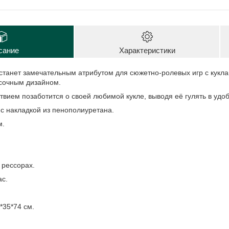
сание
Характеристики
станет замечательным атрибутом для сюжетно-ролевых игр с кукл
сочным дизайном.
вием позаботится о своей любимой кукле, выводя её гулять в удо
с накладкой из пенополиуретана.
м.
 рессорах.
ас.
*35*74 см.