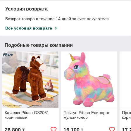
Условия возврата
Возврат товара в течение 14 дней за счет покупателя
Все условия возврата
Подобные товары компании
Качалка Pituso GS2061
Прыгун Pituso Единорог
Прыг
коричневый
мультиколор
кор
26 800
16 100
17 
₸
₸