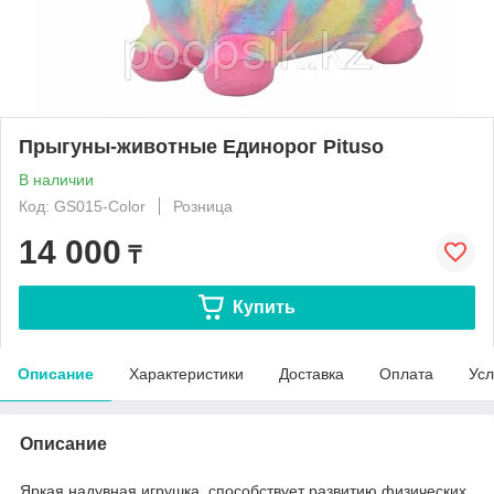
Прыгуны-животные Единорог Pituso
В наличии
Код: GS015-Color
Розница
14 000
₸
Купить
Описание
Характеристики
Доставка
Оплата
Усл
Описание
Яркая надувная игрушка, способствует развитию физических