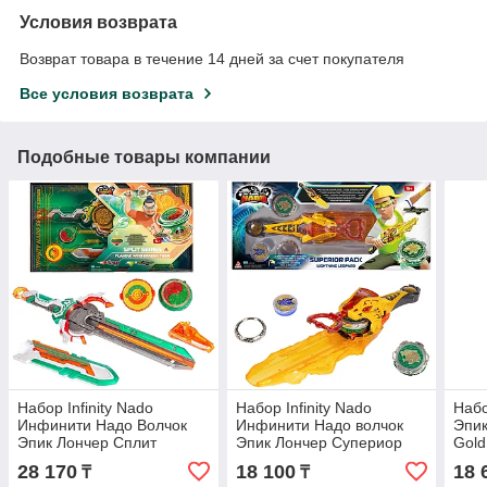
Условия возврата
Возврат товара в течение 14 дней за счет покупателя
Все условия возврата
Подобные товары компании
Набор Infinity Nado
Набор Infinity Nado
Набо
Инфинити Надо Волчок
Инфинити Надо волчок
Эпик
Эпик Лончер Сплит
Эпик Лончер Супериор
Gold
Dragon Tiger
Lightning Leopard
28 170
18 100
18 
₸
₸