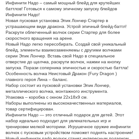
Инфинити Надо – самый мощный блейд для крутейших
баттлов! Готовься к самому эпичному запуску блейдов
Инфинити Надо!
Новая пусковая установка Эпик Лончер Стартер в
устрашающем виде дракона. Устрой эпичный блейд-баттл!
Раскрути облегченный волчок серии Стартер для более
скоростного вращения на арене.
Новый Надо легко пересобирать. Создай свой уникальный
блейд, элементы взаимозаменяемы с другими волчками
серии Эпик Лончер. Вставь свой Надо в специальное
отверстие до щелчка, раскрути волчок, нажми на кнопку
запуска. Порази соперника эпичностью и скоростью баттла!
Особенность волчка Неистовый Дракон (Fury Dragon )
главного героя Лина – баланс.
Набор состоит из пусковой установки Эпик Лончер,
металлического волчка, монтажного инструмента.
Упаковка – коробка с окном 22х18х9 см.
Наборы выполнены из высококачественных материалов,
товар сертифицирован.
Инфинити Надо — это отличный подарок для детей. Этот
набор идеально подходит для увлекательных игр и
тренировки мелкой моторики. Игрушечное оружие инфинити
волчок с пусковым устройством поможет поднять настроение!
Новый инфинити nado волчок станет интересным подарком