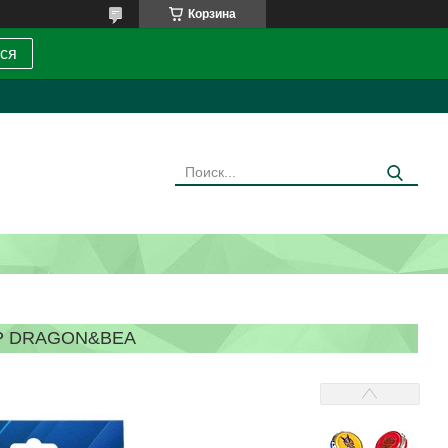
Корзина
ся
ЕР DRAGON&BEA