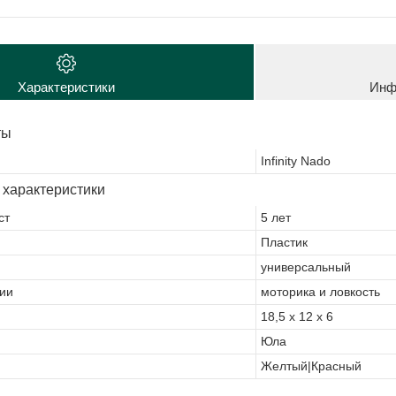
Характеристики
Инф
ты
Infinity Nado
 характеристики
ст
5 лет
Пластик
универсальный
ии
моторика и ловкость
18,5 х 12 х 6
Юла
Желтый|Красный