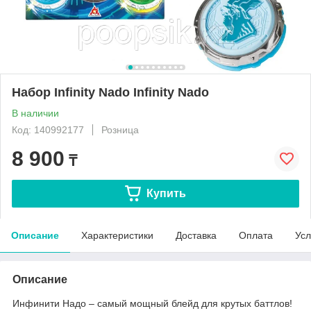
Набор Infinity Nado Infinity Nado
В наличии
Код: 140992177
Розница
8 900
₸
Купить
Описание
Характеристики
Доставка
Оплата
Усл
Описание
Инфинити Надо – самый мощный блейд для крутых баттлов!