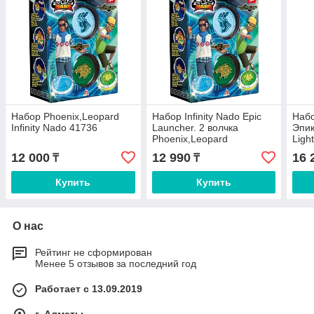
Набор Phoenix,Leopard
Набор Infinity Nado Epic
Набо
Infinity Nado 41736
Launcher. 2 волчка
Эпик
Phoenix,Leopard
Ligh
12 000
12 990
16 
₸
₸
Купить
Купить
О нас
Рейтинг не сформирован
Менее 5 отзывов за последний год
Работает с 13.09.2019