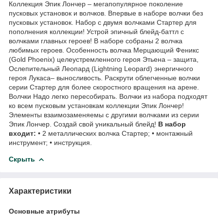
Коллекция Эпик Лончер – мегапопулярное поколение
пусковых установок и волчков. Впервые в наборе волчки без
пусковых установок. Набор с двумя волчками Стартер для
пополнения коллекции! Устрой эпичный блейд-баттл с
волчками главных героев! В наборе собраны 2 волчка
любимых героев. Особенность волчка Мерцающий Феникс
(Gold Phoenix) целеустремленного героя Этьена – защита,
Ослепительный Леопард (Lightning Leopard) энергичного
героя Лукаса– выносливость. Раскрути облегченные волчки
серии Стартер для более скоростного вращения на арене.
Волчки Надо легко пересобирать. Волчки из набора подходят
ко всем пусковым установкам коллекции Эпик Лончер!
Элементы взаимозаменяемы с другими волчками из серии
Эпик Лончер. Создай свой уникальный блейд!
В набор
входит:
• 2 металлических волчка Стартер; • монтажный
инструмент; • инструкция.
Скрыть
Характеристики
Основные атрибуты