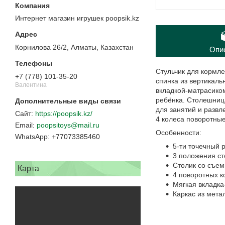
Интернет магазин игрушек poopsik.kz
Корнилова 26/2, Алматы, Казахстан
Опи
Стульчик для кормле
+7 (778) 101-35-20
спинка из вертикаль
Валентина
вкладкой-матрасиком
ребёнка. Столешница
для занятий и разв
https://poopsik.kz/
4 колеса поворотные
poopsitoys@mail.ru
Особенности:
+77073385460
5-ти точечный 
3 положения ст
Cтолик со съе
Карта
4 поворотных к
Мягкая вкладка
Каркас из мета
Ваши дет