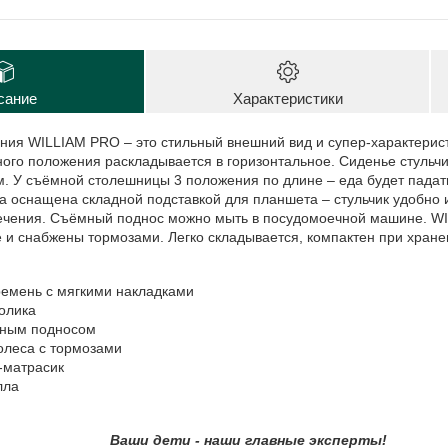
сание
Характеристики
ния WILLIAM PRO – это стильный внешний вид и супер-характерис
ного положения раскладывается в горизонтальное. Сиденье стульч
. У съёмной столешницы 3 положения по длине – еда будет падать
 оснащена складной подставкой для планшета – стульчик удобно и
лечения. Съёмный поднос можно мыть в посудомоечной машине. W
 и снабжены тормозами. Легко складывается, компактен при хране
ремень с мягкими накладками
олика
мным подносом
олеса с тормозами
-матрасик
лла
и - наши главные эксперты!