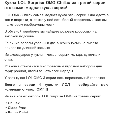
Кукла LOL Surprise OMG Chillax
из третей серии -
это самая модная кукла серии!
LOL OMG
Chillax
самая модная кукла этой серии
.
Она одета в
топ и шортики, а также у неё есть белый спортивный костюм
на котором изображены кости.
В обувной коробочке вы найдете розовые кроссовки на
высокой подошве.
Ее синие волосы убраны в две высоких гульки, а вместо
пейсов по длинной косичке.
Из аксессуаров у куклы – чокер, серьги-кольца, сумочка и
очки.
Упаковка становится многоразовым игровым набором для
гардеробной, чтобы вешать свои наряды.
У всех кукол LOL OMG 3 серии есть персональный гороскоп.
Всего в серии 4 куколки ЛОЛ - собирайте всю
коллекцию кукол ОМГ!!!
Имена новых куколок LOL Surprise OMG из третей серии:
• Chillax
• Class Prez
• Roller Chick