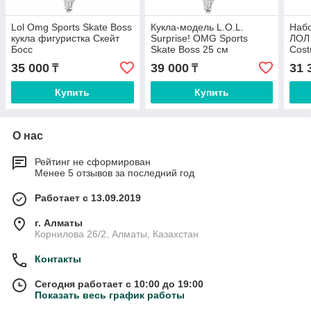
Lol Omg Sports Skate Boss
Кукла-модель L.O.L.
Набо
кукла фигуристка Скейт
Surprise! OMG Sports
ЛОЛ
Босс
Skate Boss 25 см
Cost
Ден
35 000
39 000
31 
₸
₸
Купить
Купить
О нас
Рейтинг не сформирован
Менее 5 отзывов за последний год
Работает с 13.09.2019
г. Алматы
Корнилова 26/2, Алматы, Казахстан
Контакты
Сегодня работает с 10:00 до 19:00
Показать весь график работы