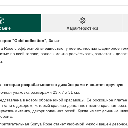
сание
Характеристики
ерия "Gold collection", Закат
nya Rose с эффектной внешностью; у неё полностью шарнирное тел
итые по всей голове; волосы можно расчёсывать, заплетать, делать
ы:
, которая разрабатывается дизайнерами и шьется вручную
.
очная упаковка размерами 23 х 7 х 31 см.
едставлена в новом образе юной красавицы. Её роскошное платье
 ткани с декором, который красиво дополняет темно-красная роза
перчатка-митенка, декорированная розой. Кукла имеет длинные ши
корона.
ритягательная Sonya Rose станет любимой куклой вашей девочки. 