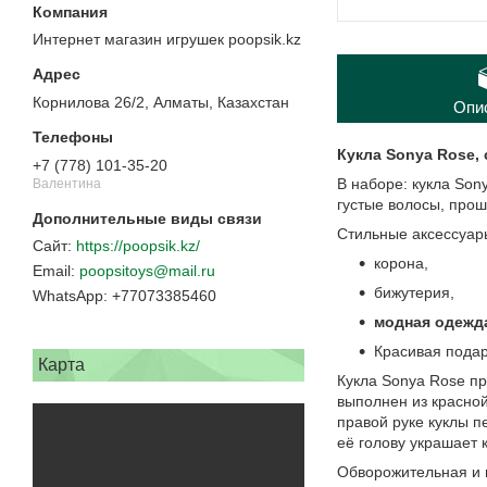
Интернет магазин игрушек poopsik.kz
Корнилова 26/2, Алматы, Казахстан
Опи
Кукла Sonya Rose, с
+7 (778) 101-35-20
В наборе: кукла So
Валентина
густые волосы, прош
Стильные аксессуар
https://poopsik.kz/
корона,
poopsitoys@mail.ru
бижутерия,
+77073385460
модная одежда
Красивая подар
Карта
Кукла Sonya Rose пр
выполнен из красной
правой руке куклы 
её голову украшает 
Обворожительная и п