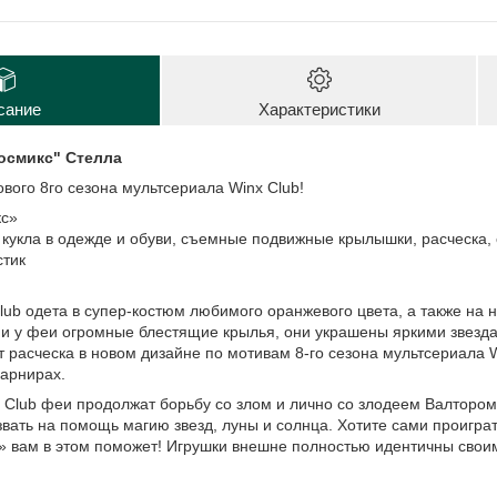
сание
Характеристики
Космикс" Стелла
вого 8го сезона мультсериала Winx Club!
кс»
кукла в одежде и обуви, съемные подвижные крылышки, расческа,
стик
lub одета в супер-костюм любимого оранжевого цвета, а также на 
ми у феи огромные блестящие крылья, они украшены яркими звезд
т расческа в новом дизайне по мотивам 8-го сезона мультсериала W
шарнирах.
 Club феи продолжат борьбу со злом и лично со злодеем Валтором
звать на помощь магию звезд, луны и солнца. Хотите сами проигр
с» вам в этом поможет! Игрушки внешне полностью идентичны свои