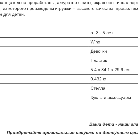
inx тщательно проработаны, аккуратно сшиты, окрашены гипоаллер
к, из которого произведены игрушки – высокого качества, прошел вс
н для детей.
от 3 - 5 лет
Winx
Девочки
Пластик
5.4 x 34.1 x 29.9 см
0.432 кг
Стелла
Куклы и аксессуары
Ваши дети - наши главные
оригинальные игрушки по доступным ценам в ин