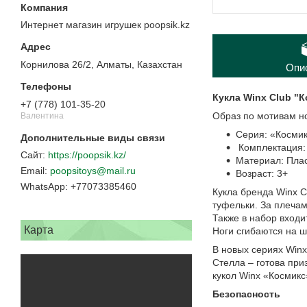
Интернет магазин игрушек poopsik.kz
Корнилова 26/2, Алматы, Казахстан
Опи
Кукла Winx Club "
+7 (778) 101-35-20
Образ по мотивам но
Валентина
Серия: «Косми
Комплектация: 
https://poopsik.kz/
Материал: Пла
poopsitoys@mail.ru
Возраст: 3+
+77073385460
Кукла бренда Winx C
туфельки. За плеча
Также в набор входи
Карта
Ноги сгибаются на 
В новых сериях Winx
Стелла – готова при
кукол Winx «Космик
Безопасность