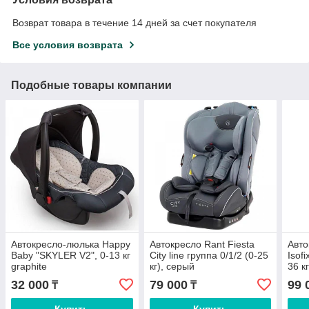
Возврат товара в течение 14 дней за счет покупателя
Все условия возврата
Подобные товары компании
Автокресло-люлька Happy
Автокресло Rant Fiesta
Авто
Baby "SKYLER V2", 0-13 кг
City line группа 0/1/2 (0-25
Isof
graphite
кг), серый
36 к
32 000
79 000
99 
₸
₸