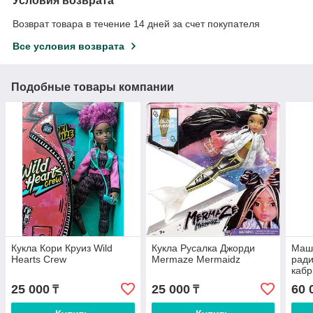
Условия возврата
Возврат товара в течение 14 дней за счет покупателя
Все условия возврата
Подобные товары компании
Кукла Кори Круиз Wild
Кукла Русалка Джорди
Маш
Hearts Crew
Mermaze Mermaidz
рад
кабр
25 000
25 000
60 
₸
₸