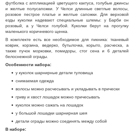
футболка с аппликацией цветущего кактуса, голубые джинсы
и желтые полусапожки. У Челси длинные светлые волосы,
розовое пестрое платье и желтые сапожки. Для верховой
езды куколки надевают специальные шлемы: у Барби он
розовый, а у Челси голубой. Куколки берут на прогулку
маленького коричневого щенка.
В комплекте есть все необходимое для пикника: тканевый
коврик, корзина, ведерко, бутылочка, корыто, расческа, а
также пучок морковки, помидоры, стог сена и 6 деталей
белоснежной ограды.
Особенности набора:
у куколок шарнирные детали туловища
снимаемая одежда
волосы можно расчесывать и укладывать в прически
гриву и хвост лошадок можно причесывать
куколок можно сажать на лошадок
у большой лошадки шарнирная шея
детали ограды можно соединять между собой
В наборе: