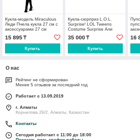
Кукла-модель Miraculous
Кукла-сюрприз L.O.L.
Пупс
Леди Пчела кукла 27 см с
Surprise! LOL Tweens
пупс
аксессуарами 27 см
Costume Surprise Али
аксе
Денс с аксессуарами 16.5
15 895
35 000
16 
₸
₸
см
Купить
Купить
О нас
Рейтинг не сформирован
Менее 5 отзывов за последний год
Работает с 13.09.2019
г. Алматы
Корнилова 26/2, Алматы, Казахстан
Контакты
Сегодня работает с 11:00 до 18:00
Показать весь график работы