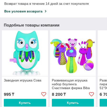
Возврат товара в течение 14 дней за счет покупателя
Все условия возврата
Подобные товары компании
Заводная игрушка Сова
Развивающая игрушка
Раз
набор боулинга
пир
Счастливая ферма Biba
51*3
Toys
995
8 200
6 7
₸
₸
Купить
Купить