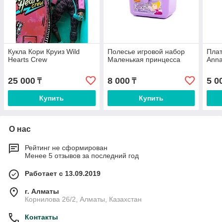
Кукла Кори Круиз Wild
Полесье игровой набор
Плат
Hearts Crew
Маленькая принцесса
Anna
25 000
8 000
5 0
₸
₸
Купить
Купить
О нас
Рейтинг не сформирован
Менее 5 отзывов за последний год
Работает с 13.09.2019
г. Алматы
Корнилова 26/2, Алматы, Казахстан
Контакты