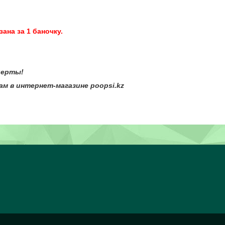
ана за 1 баночку.
ты!
тернет-магазине poopsi.kz