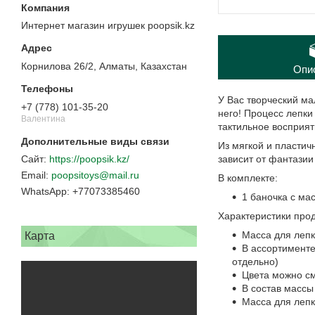
Интернет магазин игрушек poopsik.kz
Корнилова 26/2, Алматы, Казахстан
Опи
У Вас творческий ма
+7 (778) 101-35-20
него! Процесс лепки
Валентина
тактильное восприят
Из мягкой и пластич
зависит от фантазии
https://poopsik.kz/
poopsitoys@mail.ru
В комплекте:
+77073385460
1 баночка с ма
Характеристики прод
Масса для лепк
Карта
В ассортименте
отдельно)
Цвета можно см
В состав массы
Масса для лепк