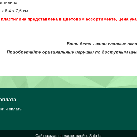
астилина.
х 6,4 х 7,6 см.
пластилина представлена в цветовом ассортименте, цена указ
ти - наши главные экспер
оригинальные игрушки по доступным ценам в ин
 оплата
ки и оплаты
Сайт создан на маркетплейсе
Satu.kz