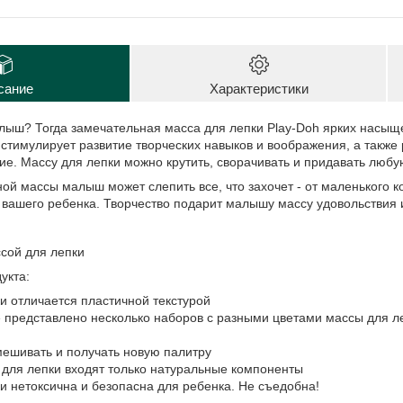
сание
Характеристики
лыш? Тогда замечательная масса для лепки Play-Doh
ярких насыще
 стимулирует развитие творческих навыков и воображения, а также
ие. Массу для лепки можно крутить, сворачивать и придавать люб
ной массы малыш может слепить все, что захочет - от маленького к
 вашего ребенка. Творчество подарит малышу массу удовольствия
ссой для лепки
укта:
и отличается пластичной текстурой
 представлено несколько наборов с разными цветами массы для л
ешивать и получать новую палитру
 для лепки входят только натуральные компоненты
и нетоксична и безопасна для ребенка. Не съедобна!