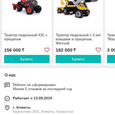
Трактор педальный XXL с
Трактор педальный с 2-мя
Трак
прицепом
ковшами и прицепом,
"Мас
Жёлтый
156 000
182 000
3 0
₸
₸
Купить
Купить
О нас
Рейтинг не сформирован
Менее 5 отзывов за последний год
Работает с 13.09.2019
г. Алматы
Корнилова 26/2, Алматы, Казахстан