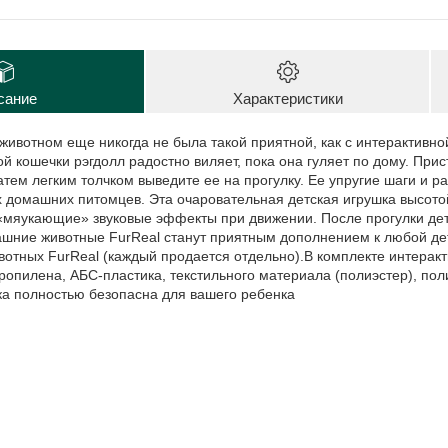
сание
Характеристики
ивотном еще никогда не была такой приятной, как с интерактивной 
ой кошечки рэгдолл радостно виляет, пока она гуляет по дому. При
атем легким толчком выведите ее на прогулку. Ее упругие шаги и
 домашних питомцев. Эта очаровательная детская игрушка высотой
«мяукающие» звуковые эффекты при движении. После прогулки дети
ашние животные FurReal станут приятным дополнением к любой дет
отных FurReal (каждый продается отдельно).В комплекте интеракт
ропилена, АБС-пластика, текстильного материала (полиэстер), п
ка полностью безопасна для вашего ребенка