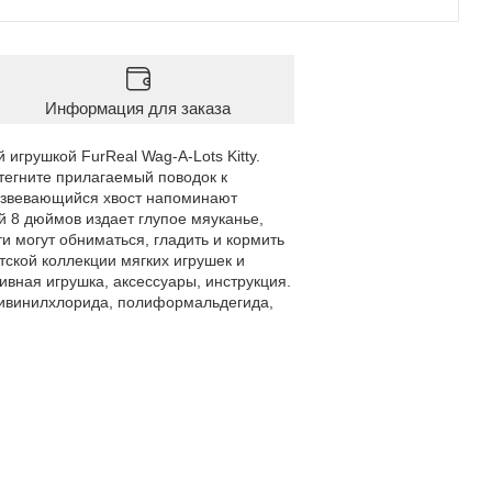
Информация для заказа
игрушкой FurReal Wag-A-Lots Kitty.
стегните прилагаемый поводок к
 развевающийся хвост напоминают
 8 дюймов издает глупое мяуканье,
 могут обниматься, гладить и кормить
ской коллекции мягких игрушек и
ивная игрушка, аксессуары, инструкция.
оливинилхлорида, полиформальдегида,