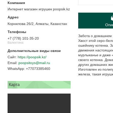
Интернет магазин игрушек poopsik.kz
Корнилова 26/2, Алматы, Казахстан
Опи
Забота о домашнем ж
+7 (778) 101-35-20
Хвост этой серо-бел
Валентина
ошейнику котенка. З
движения настоящих
мурлыканье и даже 
https://poopsik.kz/
своего котенка. Дом
poopsitoys@mail.ru
других домашних жив
+77073385460
Изготовлен из полип
железа, такая игруш
Карта