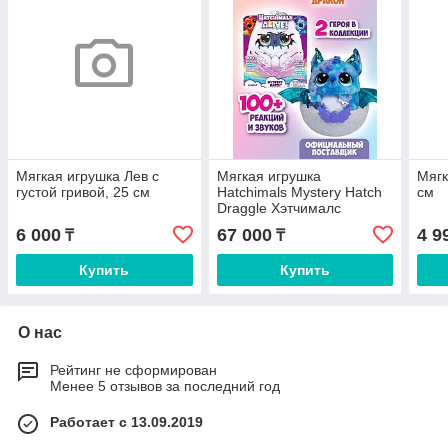
Мягкая игрушка Лев с
Мягкая игрушка
Мягк
густой гривой, 25 см
Hatchimals Mystery Hatch
см
Draggle Хэтчималс
интерактивная игрушка-
6 000
67 000
4 9
₸
₸
сюрприз Дракон, 25 см
Купить
Купить
О нас
Рейтинг не сформирован
Менее 5 отзывов за последний год
Работает с 13.09.2019