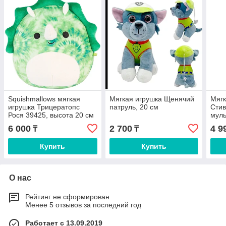
Squishmallows мягкая
Мягкая игрушка Щенячий
Мягк
игрушка Трицератопс
патруль, 20 см
Стив
Рося 39425, высота 20 см
муль
6 000
2 700
4 9
₸
₸
Купить
Купить
О нас
Рейтинг не сформирован
Менее 5 отзывов за последний год
Работает с 13.09.2019