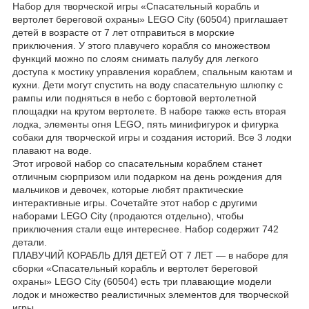
Набор для творческой игры «Спасательный корабль и
вертолет береговой охраны» LEGO City (60504) приглашает
детей в возрасте от 7 лет отправиться в морские
приключения. У этого плавучего корабля со множеством
функций можно по слоям снимать палубу для легкого
доступа к мостику управления кораблем, спальным каютам и
кухни. Дети могут спустить на воду спасательную шлюпку с
рампы или подняться в небо с бортовой вертолетной
площадки на крутом вертолете. В наборе также есть вторая
лодка, элементы огня LEGO, пять минифигурок и фигурка
собаки для творческой игры и создания историй. Все 3 лодки
плавают на воде.
Этот игровой набор со спасательным кораблем станет
отличным сюрпризом или подарком на день рождения для
мальчиков и девочек, которые любят практические
интерактивные игры. Сочетайте этот набор с другими
наборами LEGO City (продаются отдельно), чтобы
приключения стали еще интереснее. Набор содержит 742
детали.
ПЛАВУЧИЙ КОРАБЛЬ ДЛЯ ДЕТЕЙ ОТ 7 ЛЕТ — в наборе для
сборки «Спасательный корабль и вертолет береговой
охраны» LEGO City (60504) есть три плавающие модели
лодок и множество реалистичных элементов для творческой
игры