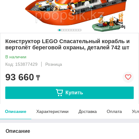
Конструктор LEGO Спасательный корабль и
вертолёт береговой охраны, деталей 742 шт
В наличии
Код: 153877429
Розница
93 660
₸
Купить
Описание
Характеристики
Доставка
Оплата
Усл
Описание