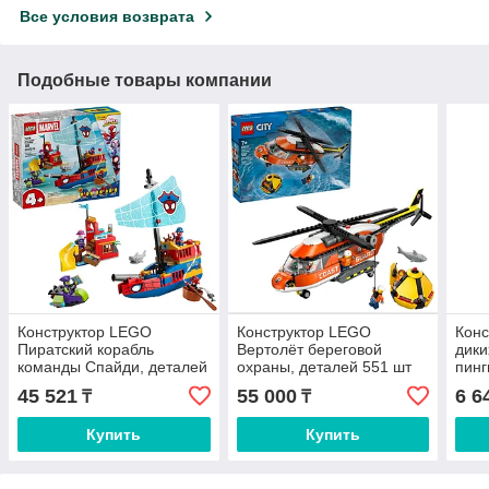
Все условия возврата
Подобные товары компании
Конструктор LEGO
Конструктор LEGO
Кон
Пиратский корабль
Вертолёт береговой
дики
команды Спайди, деталей
охраны, деталей 551 шт
пинг
201 шт
10 ш
45 521
55 000
6 6
₸
₸
Купить
Купить