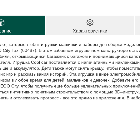
сание
Характеристики
5 лет, которые любят игрушки-машинки и наборы для сборки моделе
 City Taxi (60487). В этом забавном игрушечном конструкторе есть
биля, открывающийся багажник с багажом и поднимающийся капот
ателя. Игрушка Cool car поставляется с напечатанными наклейкам
рыше и аккумулятор. Дети также могут снять крышу, чтобы поместит
ких игр и рассказывания историй. Эта игрушка в виде электромоби
зом в любое время для детей, мальчиков и девочек. Добавьте его
 LEGO City, чтобы получить еще больше увлекательных приключени
аться интуитивно понятным строительством с помощью 3D–инструкц
нять и отслеживать прогресс - все это прямо из приложения. В наб