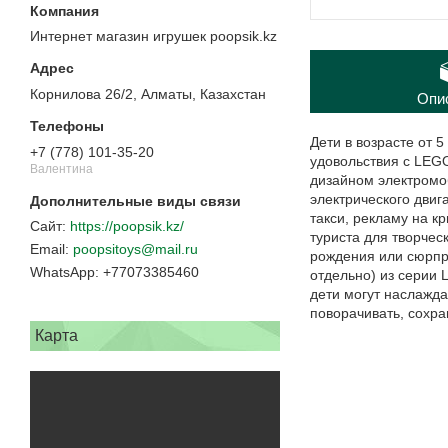
Интернет магазин игрушек poopsik.kz
Корнилова 26/2, Алматы, Казахстан
Опи
Дети в возрасте от 
+7 (778) 101-35-20
удовольствия с LEGO
Валентина
дизайном электромо
электрического двиг
такси, рекламу на к
https://poopsik.kz/
туриста для творчес
poopsitoys@mail.ru
рождения или сюрпри
+77073385460
отдельно) из серии
дети могут наслажд
поворачивать, сохра
Карта