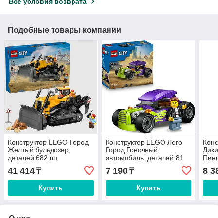
Все условия возврата
Подобные товары компании
Конструктор LEGO Город
Конструктор LEGO Лего
Конс
Желтый бульдозер,
Город Гоночный
Дики
деталей 682 шт
автомобиль, деталей 81
Пинг
шт
10 ш
41 414
7 190
8 3
₸
₸
Купить
Купить