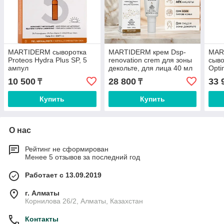
MARTIDERM сыворотка
MARTIDERM крем Dsp-
MAR
Proteos Hydra Plus SP, 5
renovation crem для зоны
сыво
ампул
декольте, для лица 40 мл
Opti
для 
10 500
28 800
33 
₸
₸
по 2
Купить
Купить
О нас
Рейтинг не сформирован
Менее 5 отзывов за последний год
Работает с 13.09.2019
г. Алматы
Корнилова 26/2, Алматы, Казахстан
Контакты