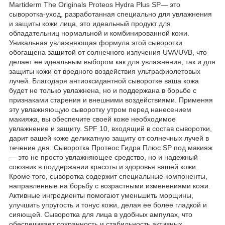
Martiderm The Originals Proteos Hydra Plus SP— это
сыворотка-уход, разработанная специально для увлажнения
и защиты кожи лица, это идеальный продукт для
обладательниц нормальной и комбинированной кожи.
Уникальная увлажняющая формула этой сыворотки
обогащена защитой от солнечного излучения UVA/UVB, что
делает ее идеальным выбором как для увлажнения, так и для
защиты кожи от вредного воздействия ультрафиолетовых
лучей. Благодаря антиоксидантной сыворотке ваша кожа
будет не только увлажнена, но и поддержана в борьбе с
признаками старения и внешними воздействиями. Применяя
эту увлажняющую сыворотку утром перед нанесением
макияжа, вы обеспечите своей коже необходимое
увлажнение и защиту. SPF 10, входящий в состав сыворотки,
дарит вашей коже деликатную защиту от солнечных лучей в
течение дня. Сыворотка Протеос Гидра Плюс SP под макияж
— это не просто увлажняющее средство, но и надежный
союзник в поддержании красоты и здоровья вашей кожи.
Кроме того, сыворотка содержит специальные компоненты,
направленные на борьбу с возрастными изменениями кожи.
Активные ингредиенты помогают уменьшить морщины,
улучшить упругость и тонус кожи, делая ее более гладкой и
сияющей. Сыворотка для лица в удобных ампулах, что
обеспечивает сохранность и стабильность активных