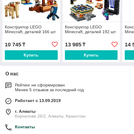
Конструктор LEGO
Конструктор LEGO
Кон
Minecraft, деталей 166 шт
Minecraft, деталей 192 шт
Mine
10 745
13 985
14 
₸
₸
Купить
Купить
О нас
Рейтинг не сформирован
Менее 5 отзывов за последний год
Работает с 13.09.2019
г. Алматы
Корнилова 26/2, Алматы, Казахстан
Контакты