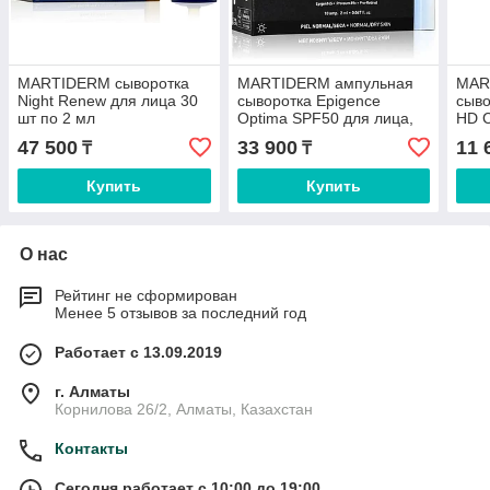
MARTIDERM сыворотка
MARTIDERM ампульная
MAR
Night Renew для лица 30
сыворотка Epigence
сыво
шт по 2 мл
Optima SPF50 для лица,
HD C
для зоны декольте 10 шт
лица
47 500
33 900
11 
₸
₸
по 2 мл
Купить
Купить
О нас
Рейтинг не сформирован
Менее 5 отзывов за последний год
Работает с 13.09.2019
г. Алматы
Корнилова 26/2, Алматы, Казахстан
Контакты
Сегодня работает с 10:00 до 19:00