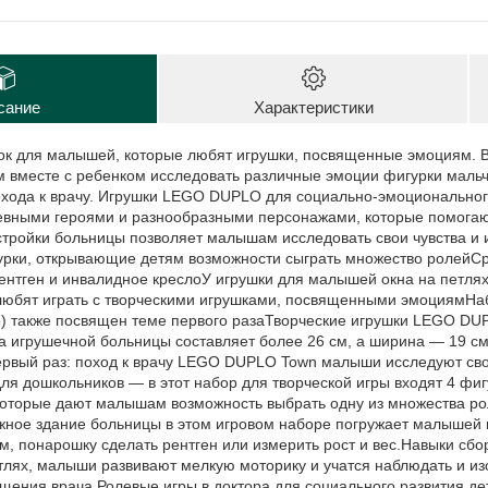
сание
Характеристики
ок для малышей, которые любят игрушки, посвященные эмоциям. В
м вместе с ребенком исследовать различные эмоции фигурки мальч
похода к врачу. Игрушки LEGO DUPLO для социально-эмоционально
евными героями и разнообразными персонажами, которые помог
тройки больницы позволяет малышам исследовать свои чувства и и
урки, открывающие детям возможности сыграть множество ролейСр
рентген и инвалидное креслоУ игрушки для малышей окна на петля
 любят играть с творческими игрушками, посвященными эмоциямН
о) также посвящен теме первого разаТворческие игрушки LEGO D
а игрушечной больницы составляет более 26 см, а ширина — 19 с
рвый раз: поход к врачу LEGO DUPLO Town малыши исследуют свои
ля дошкольников — в этот набор для творческой игры входят 4 фигу
оторые дают малышам возможность выбрать одну из множества рол
ное здание больницы в этом игровом наборе погружает малышей в
, понарошку сделать рентген или измерить рост и вес.Навыки сбо
тлях, малыши развивают мелкую моторику и учатся наблюдать и и
щения врача.Ролевые игры в доктора для социального развития д