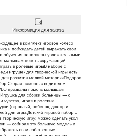
Информация для заказа
ходящее в комплект игровое колесо
ика и побуждать детей выражать свои
го обучения наполнены увлекательными
ают малышам понять окружающий
грать в ролевые игрыВ наборе с
еди игрушек для творческой игры есть
х для развития мелкой моторикиПодарок
абор Скорая помощь с водителем
UPLO призваны помочь малышам
мИгрушка для сборки больницы — с
 чувства, играя в ролевые
рки (взрослый, ребенок, доктор и
ей для игры.Детский игровой набор с
 творческую игру: можно сделать укол
рки — собирая эту большую модель и
зображать свои собственные
етей — это идеальный подарок для