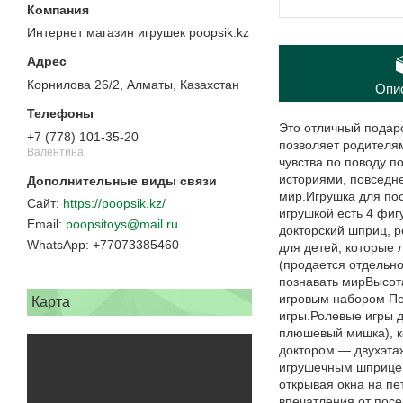
Интернет магазин игрушек poopsik.kz
Корнилова 26/2, Алматы, Казахстан
Опи
Это отличный подар
+7 (778) 101-35-20
позволяет родителя
Валентина
чувства по поводу 
историями, повседн
мир.Игрушка для пос
https://poopsik.kz/
игрушкой есть 4 фиг
poopsitoys@mail.ru
докторский шприц, 
+77073385460
для детей, которые
(продается отдельн
познавать мирВысот
игровым набором Пе
Карта
игры.Ролевые игры д
плюшевый мишка), к
доктором — двухэтаж
игрушечным шприцем
открывая окна на пе
впечатления от посе