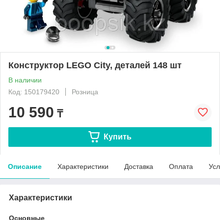
Конструктор LEGO City, деталей 148 шт
В наличии
Код: 150179420
Розница
10 590
₸
Купить
Описание
Характеристики
Доставка
Оплата
Усл
Характеристики
Основные