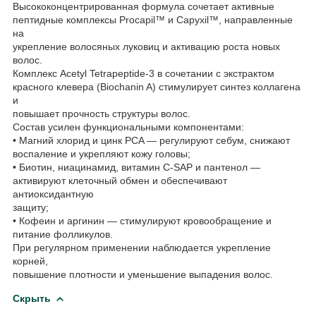
Высококонцентрированная формула сочетает активные
пептидные комплексы Procapil™ и Capyxil™, направленные
на
укрепление волосяных луковиц и активацию роста новых
волос.
Комплекс Acetyl Tetrapeptide-3 в сочетании с экстрактом
красного клевера (Biochanin A) стимулирует синтез коллагена
и
повышает прочность структуры волос.
Состав усилен функциональными компонентами:
• Магний хлорид и цинк PCA — регулируют себум, снижают
воспаление и укрепляют кожу головы;
• Биотин, ниацинамид, витамин C-SAP и пантенол —
активируют клеточный обмен и обеспечивают
антиоксидантную
защиту;
• Кофеин и аргинин — стимулируют кровообращение и
питание фолликулов.
При регулярном применении наблюдается укрепление
корней,
повышение плотности и уменьшение выпадения волос.
Скрыть