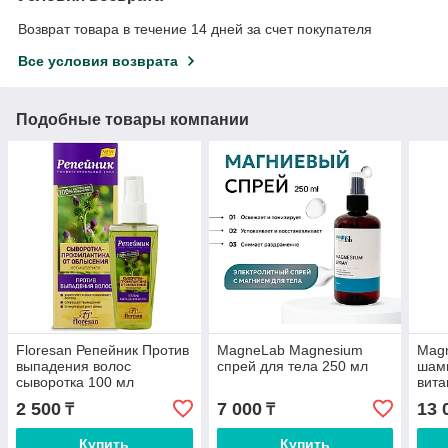
Возврат товара в течение 14 дней за счет покупателя
Все условия возврата
Подобные товары компании
Floresan Репейник Против
MagneLab Magnesium
Mag
выпадения волос
спрей для тела 250 мл
шамп
сыворотка 100 мл
вита
мл
2 500
7 000
13 
₸
₸
Купить
Купить