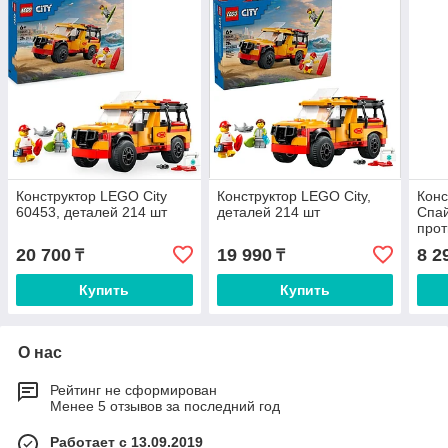
Конструктор LEGO City
Конструктор LEGO City,
Конс
60453, деталей 214 шт
деталей 214 шт
Спай
прот
шт
20 700
19 990
8 2
₸
₸
Купить
Купить
О нас
Рейтинг не сформирован
Менее 5 отзывов за последний год
Работает с 13.09.2019