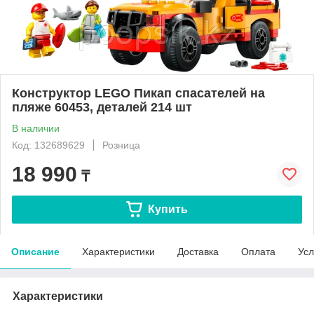
Конструктор LEGO Пикап спасателей на
пляже 60453, деталей 214 шт
В наличии
Код: 132689629
Розница
18 990
₸
Купить
Описание
Характеристики
Доставка
Оплата
Усл
Характеристики