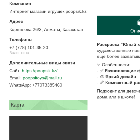
Интернет магазин игрушек poopsik.kz
Корнилова 26/2, Алматы, Казахстан
Опи
Раскраска "Юный х
+7 (778) 101-35-20
художественные нав
Валентина
ещё более захваты
✨ Особенности:
- ✅
Развивающие 
https://poopsik.kz/
- 🎨
Яркий дизайн
—
poopsitoys@mail.ru
- 📏
Компактный ра
+77073385460
Подходит для девоче
дома или в школе!
Карта