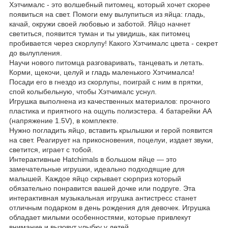
Хэтчималс - это волшебный питомец, который хочет скорее
появиться на свет. Помоги ему вылупиться из яйца: гладь,
качай, окружи своей любовью и заботой. Яйцо начнет
светиться, появится туман и ты увидишь, как питомец
пробивается через скорлупу! Какого Хэтчималс цвета - секрет
до вылупления.
Научи нового питомца разговаривать, танцевать и летать.
Корми, щекочи, целуй и гладь маленького Хэтчималса!
Посади его в гнездо из скорлупы, поиграй с ним в прятки,
спой колыбельную, чтобы Хэтчималс уснул.
Игрушка выполнена из качественных материалов: прочного
пластика и приятного на ощупь полиэстера. 4 батарейки АА
(напряжение 1.5V), в комплекте.
Нужно погладить яйцо, вставить крылышки и герой появится
на свет. Реагирует на прикосновения, поцелуи, издает звуки,
светится, играет с тобой.
Интерактивные Hatchimals в большом яйце — это
замечательные игрушки, идеально подходящие для
малышей. Каждое яйцо скрывает сюрприз который
обязательно понравится вашей дочке или подруге. Эта
интерактивная музыкальная игрушка антистресс станет
отличным подарком в день рождения для девочек. Игрушка
обладает милыми особенностями, которые привлекут
внимание и вызовут улыбку у детей.