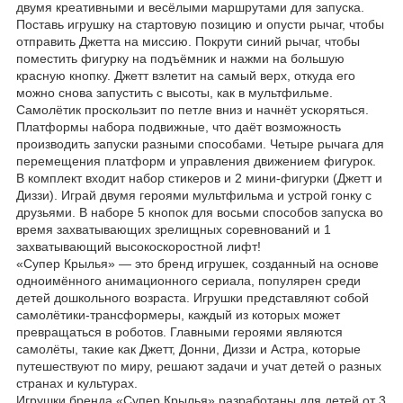
двумя креативными и весёлыми маршрутами для запуска.
Поставь игрушку на стартовую позицию и опусти рычаг, чтобы
отправить Джетта на миссию. Покрути синий рычаг, чтобы
поместить фигурку на подъёмник и нажми на большую
красную кнопку. Джетт взлетит на самый верх, откуда его
можно снова запустить с высоты, как в мультфильме.
Самолётик проскользит по петле вниз и начнёт ускоряться.
Платформы набора подвижные, что даёт возможность
производить запуски разными способами. Четыре рычага для
перемещения платформ и управления движением фигурок.
В комплект входит набор стикеров и 2 мини-фигурки (Джетт и
Диззи). Играй двумя героями мультфильма и устрой гонку с
друзьями. В наборе 5 кнопок для восьми способов запуска во
время захватывающих зрелищных соревнований и 1
захватывающий высокоскоростной лифт!
«Супер Крылья» — это бренд игрушек, созданный на основе
одноимённого анимационного сериала, популярен среди
детей дошкольного возраста. Игрушки представляют собой
самолётики-трансформеры, каждый из которых может
превращаться в роботов. Главными героями являются
самолёты, такие как Джетт, Донни, Диззи и Астра, которые
путешествуют по миру, решают задачи и учат детей о разных
странах и культурах.
Игрушки бренда «Супер Крылья» разработаны для детей от 3