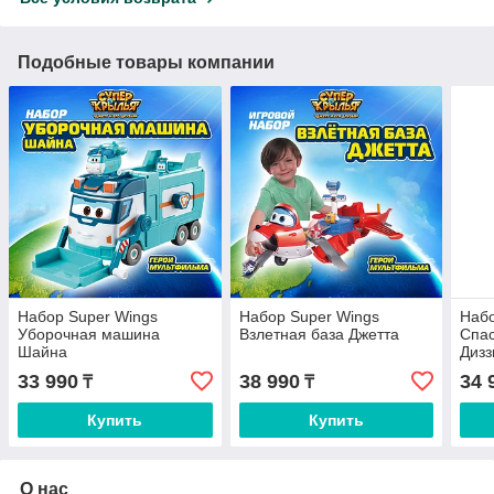
Подобные товары компании
Набор Super Wings
Набор Super Wings
Набо
Уборочная машина
Взлетная база Джетта
Спас
Шайна
Дизз
33 990
38 990
34 
₸
₸
Купить
Купить
О нас