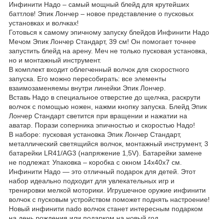
Инфинити Надо – самый мощный блейд для крутейших
баттлов! Эпик Лончер – новое представление о пусковых
установках и волчках!
Готовься к самому эпичному запуску блейдов Инфинити Надо
Мечом Эпик Лончер Стандарт, 39 см! Он помогает точнее
запустить блейд на арену. Меч не только пусковая установка,
но и монтажный инструмент.
В комплект входит облегченный волчок для скоростного
запуска. Его можно пересобирать: все элементы
взаимозаменяемы внутри линейки Эпик Лончер.
Вставь Надо в специальное отверстие до щелчка, раскрути
волчок с помощью ножен, нажми кнопку запуска. Блейд Эпик
Лончер Стандарт светится при вращении и нажатии на
аватар. Порази соперника эпичностью и скоростью Надо!
В наборе: пусковая установка Эпик Лончер Стандарт,
металлический светящийся волчок, монтажный инструмент, 3
батарейки LR41/AG3 (напряжение 1,5V). Батарейки замене
не подлежат. Упаковка – коробка с окном 14х40х7 см.
Инфинити Надо — это отличный подарок для детей. Этот
набор идеально подходит для увлекательных игр и
тренировки мелкой моторики. Игрушечное оружие инфинити
волчок с пусковым устройством поможет поднять настроение!
Новый инфинити nado волчок станет интересным подарком
на день рождения или подарком на новый год.