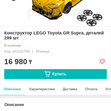
Конструктор LEGO Toyota GR Supra, деталей
299 шт
В наличии
Код: 141131768
Розница
16 980
₸
Купить
Описание
Характеристики
Доставка
Оплата
Усл
Описание