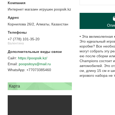
Интернет магазин игрушек poopsik.kz
Корнилова 26/2, Алматы, Казахстан
Опи
• Эта великолепная
+7 (778) 101-35-20
Это идеальный игров
Валентина
коробке? Все необхо
могут собрать эту р
ею после сборки ил
https://poopsik.kz/
Champions состоит и
poopsitoys@mail.ru
автомобилей. Это от
+77073385460
см, длину 15 см и ш
игрового набора не 
Карта