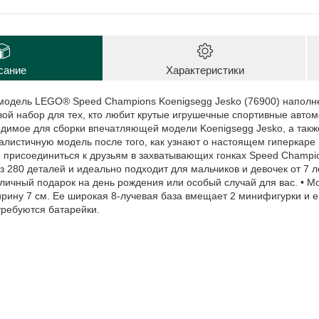
сание
Характеристики
 модель LEGO® Speed Champions Koenigsegg Jesko (76900) напол
ой набор для тех, кто любит крутые игрушечные спортивные автом
димое для сборки впечатляющей модели Koenigsegg Jesko, а также
еалистичную модель после того, как узнают о настоящем гиперкаре 
и присоединиться к друзьям в захватывающих гонках Speed Champi
з 280 деталей и идеально подходит для мальчиков и девочек от 7 л
личный подарок на день рождения или особый случай для вас. • М
ирину 7 см. Ее широкая 8-лучевая база вмещает 2 минифигурки и е
требуются батарейки.