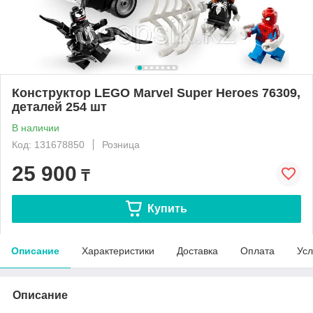
Конструктор LEGO Marvel Super Heroes 76309,
деталей 254 шт
В наличии
Код: 131678850
Розница
25 900
₸
Купить
Описание
Характеристики
Доставка
Оплата
Усл
Описание