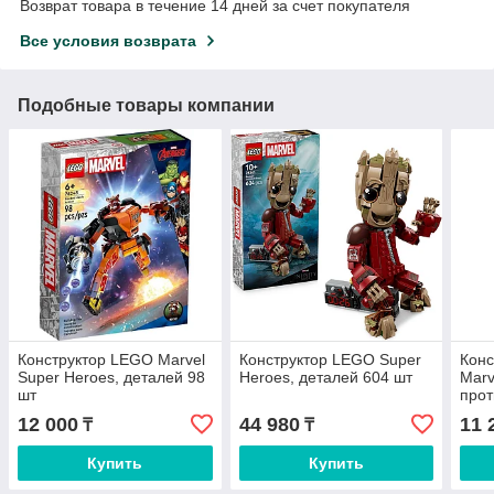
Возврат товара в течение 14 дней за счет покупателя
Все условия возврата
Подобные товары компании
Конструктор LEGO Marvel
Конструктор LEGO Super
Кон
Super Heroes, деталей 98
Heroes, деталей 604 шт
Marv
шт
про
7627
12 000
44 980
11 
₸
₸
Купить
Купить