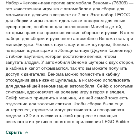
Набор «Человек-паук против автомобиля Венома» (76309) —
это качественная игрушка с автомобилем для сборки для
мальчиков и девочек в возрасте от 7 лет. Этот набор LEGO®
для сборки и игры станет идеальным подарком для юных
супергероев, особенно для поклонников Marvel и детей,
которым нравятся приключенческие сборные игрушки. В этом
наборе для сборки игрушечного автомобиля Венома есть три
минифигурки: Человек-паук с паутинным шутером, Веном с
четырьмя щупальцами и Женщина-паук (Джулия Карпентер)
с гибкой паутиной, которая достаточно велика, чтобы
запутать злодея. У автомобиля Венома шутеры с двух сторон,
а кабина и капот открываются, так что вы можете получить
доступ к двигателю. Венома можно поместить в кабину,
отсоединив два нижних щупальца, а их можно использовать
для дальнейшей веномизации автомобиля. Сейф с золотыми
слитками, вдохновляет на ролевую игру в героя и злодея.
Сейф можно прицепить к машина, и в ней самой тоже есть
отделение для золотых слитков. Чтобы сборка была еще
интереснее, строители могут увеличивать и поворачивать
модели в 3D и отслеживать свой прогресс с помощью
веселого и интуитивно понятного приложения LEGO Builder.
Скрыть