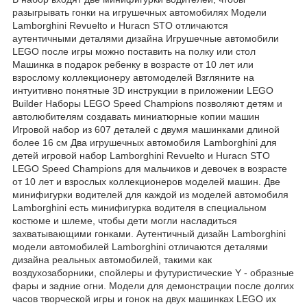
разыгрывать гонки на игрушечных автомобилях Модели
Lamborghini Revuelto и Huracn STO отличаются
аутентичными деталями дизайна Игрушечные автомобили
LEGO после игры можно поставить на полку или стол
Машинка в подарок ребенку в возрасте от 10 лет или
взрослому коллекционеру автомоделей Взгляните на
интуитивно понятные 3D инструкции в приложении LEGO
Builder Наборы LEGO Speed Champions позволяют детям и
автолюбителям создавать миниатюрные копии машин
Игровой набор из 607 деталей с двумя машинками длиной
более 16 см Два игрушечных автомобиля Lamborghini для
детей игровой набор Lamborghini Revuelto и Huracn STO
LEGO Speed Champions для мальчиков и девочек в возрасте
от 10 лет и взрослых коллекционеров моделей машин. Две
минифигурки водителей для каждой из моделей автомобиля
Lamborghini есть минифигурка водителя в специальном
костюме и шлеме, чтобы дети могли насладиться
захватывающими гонками. Аутентичный дизайн Lamborghini
модели автомобилей Lamborghini отличаются деталями
дизайна реальных автомобилей, такими как
воздухозаборники, спойлеры и футуристические Y - образные
фары и задние огни. Модели для демонстрации после долгих
часов творческой игры и гонок на двух машинках LEGO их