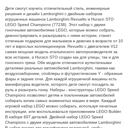
Дети смогут изучить отличительный стиль, инженерные
решения и дизайн Lamborghini с двойным набором
игрушечных машинок Lamborghini Revuelto и Huracn STO
LEGO Speed Champions (77238). Этот набор с двумя
гоночными автомобилями LEGO, которые можно собрать,
демонстрировать и разыгрывать с ними истории, станет
отличным подарком для мальчиков и девочек в возрасте от 10
лет и взрослых коллекционеров. Revuelto с двигателем V12
самая мощная модель итальянского автопроизводителя за
всю историю, а Huracn STO создан как для улицы, так и для
гоночного трека. Обе модели отличаются аутентичными
деталями реальных автомобилей Lamborghini, такими как
воздухозаборники, спойлеры и футуристические Y - образные
фары и задние огни. Для каждой игрушечной машины есть
минифигурка водителя, которого дети смогут посадить за
руль и разыграть гонку. Наборы - конструкторы LEGO Speed
Champions позволяют детям и поклонникам автомобилей
собирать копии самых знаменитых машин в мире. Каждый
игровой набор LEGO можно собирать, используя печатные
инструкции, или воспользоваться приложением LEGO Builder.
В наборе 607 деталей. Двойной набор LEGO Speed
Champions с двумя игрушечными автомобилями Lamborghini
В набор входят две минифигурки водителей, чтобы