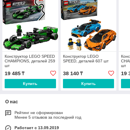
Конструктор LEGO SPEED
Конструктор LEGO
Кон
CHAMPIONS, деталей 259
SPEED, деталей 607 шт
CHA
шт
шт
19 485
38 140
19 
₸
₸
Купить
Купить
О нас
Рейтинг не сформирован
Менее 5 отзывов за последний год
Работает с 13.09.2019