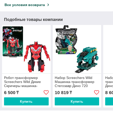
Все условия возврата
Подобные товары компании
Робот-трансформер
Набор Screechers Wild
Наб
Screechers Wild Дикие
Машинка-трансформер
тра
Скричеры машинка-
Стегозавр Дино 720
Дино
трансформер Робот
6 500
10 819
8 6
₸
₸
Хэллшторм S5 62636,
высота 12 см
Купить
Купить