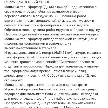
СКРИЧЕРЫ ПЕРВЫЙ СЕЗОН
Машинка-трансформер "Дикий скричер" - единственная в
своем роде игрушка. Она превращается в зверя,
переворачиваясь в воздухе на 360! Машинка робот
разгоняется, ловит специальный диск, делает кувырок и
самостоятельно трансформируется прямо в воздухе.
Обратно в машинку мини-робот игрушка собирается вручную.
Несколько движений - и она опять готова к новому кувырку.
Машинка-трансформер обладает прочной конструкцией с
надежными креплениями и выполнена из
высококачественного материала.
Игрушка упакована в блистер (16х5х21 см), внутри: машинка-
трансформер (8х4х3 см) и 2 магнитных диска (3 см). Каждая
машинка-трансформер в линейке "Скричеров" является
отдельным персонажем. Игрушки для мальчиков, машинки-
трансформеры могут превращаться в зверей, птиц,
динозавров или рептилий. Собери всю коллекцию "Диких
скричеров"!
Машина скричерс выполняет самые эпичные трюки.
Игровой набор screechers wild - это настоящий хит среди
подарков для мальчиков! Если ищете прикольные подарки
для нового года для детей, этот набор вас не разочарует.
Превратите скучные дни в увлекательные приключения с
крутыми героями из мира мультиков. Машинки