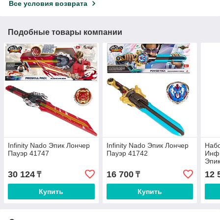
Все условия возврата
Подобные товары компании
Infinity Nado Эпик Лончер
Infinity Nado Эпик Лончер
Набо
Пауэр 41747
Пауэр 41742
Инф
Эпик
Dra
30 124
16 700
12 
₸
₸
Купить
Купить