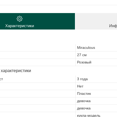
Характеристики
Инф
Miraculous
27 см
Розовый
 характеристики
ст
3 года
Нет
Пластик
девочка
девочка
кукла-модель