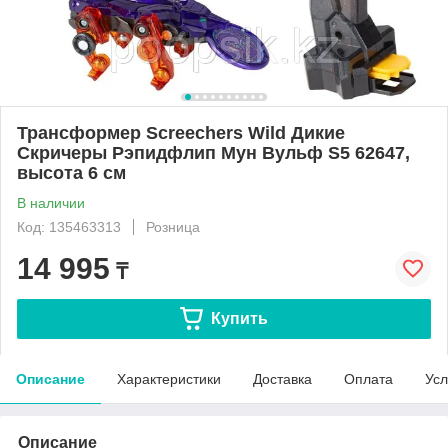
Трансформер Screechers Wild Дикие
Скричеры Рэпидфлип Мун Вульф S5 62647,
высота 6 см
В наличии
Код: 135463313
Розница
14 995
₸
Купить
Описание
Характеристики
Доставка
Оплата
Усл
Описание