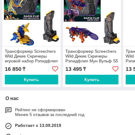
Трансформер Screechers
Трансформер Screechers
Тран
Wild Дикие Скричеры
Wild Дикие Скричеры
Wild
игровой набор Рэпидфлип
Рэпидфлип Мун Вульф S5
Рэп
Сан Хэллхаунд S5 62648,
62647, высота 6 см
6264
16 850
13 495
13 
₸
₸
высота 7 см
Купить
Купить
О нас
Рейтинг не сформирован
Менее 5 отзывов за последний год
Работает с 13.09.2019