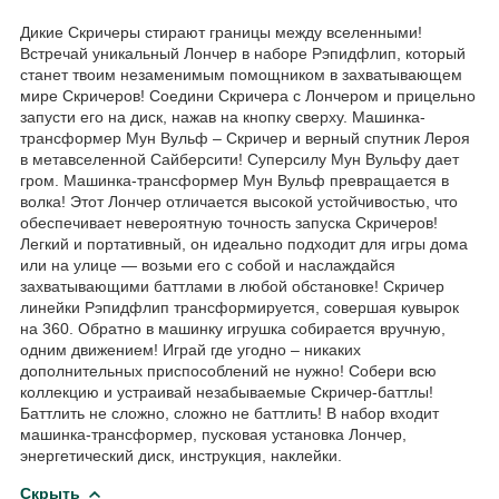
Дикие Скричеры стирают границы между вселенными!
Встречай уникальный Лончер в наборе Рэпидфлип, который
станет твоим незаменимым помощником в захватывающем
мире Скричеров! Соедини Скричера с Лончером и прицельно
запусти его на диск, нажав на кнопку сверху. Машинка-
трансформер Мун Вульф – Скричер и верный спутник Лероя
в метавселенной Сайберсити! Суперсилу Мун Вульфу дает
гром. Машинка-трансформер Мун Вульф превращается в
волка! Этот Лончер отличается высокой устойчивостью, что
обеспечивает невероятную точность запуска Скричеров!
Легкий и портативный, он идеально подходит для игры дома
или на улице — возьми его с собой и наслаждайся
захватывающими баттлами в любой обстановке! Скричер
линейки Рэпидфлип трансформируется, совершая кувырок
на 360. Обратно в машинку игрушка собирается вручную,
одним движением! Играй где угодно – никаких
дополнительных приспособлений не нужно! Собери всю
коллекцию и устраивай незабываемые Скричер-баттлы!
Баттлить не сложно, сложно не баттлить! В набор входит
машинка-трансформер, пусковая установка Лончер,
энергетический диск, инструкция, наклейки.
Скрыть